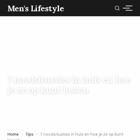
Men's Lifestyle
TIPS
7 noodsituaties in huis en hoe
je ze op kunt lossen
9 September 2020
·
5 min leestijd
Home
›
Tips
›
7 noodsituaties in huis en hoe je ze op kunt