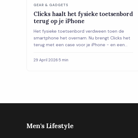
GEAR & GADGETS
Clicks haalt het fysieke toetsenbord
terug op je iPhone
Het fysieke toetsenbord verdween toen de
smartphone het overnam. Nu brengt Clicks het
terug met een case voor je iPhone - en een
hele telefoon met toetsenbord staat ook op
de planning.
29 April 2026
·
5 min
Men's Lifestyle