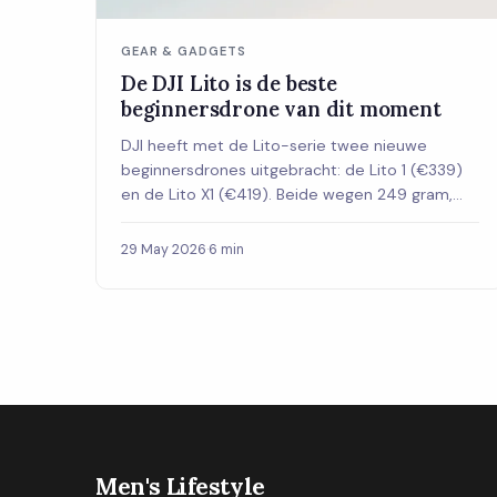
GEAR & GADGETS
De DJI Lito is de beste
beginnersdrone van dit moment
DJI heeft met de Lito-serie twee nieuwe
beginnersdrones uitgebracht: de Lito 1 (€339)
en de Lito X1 (€419). Beide wegen 249 gram,
waardoor je geen examens of registratie nodig
hebt in Nederland. Met 4K-camera en tot 37
29 May 2026
·
6 min
minuten vliegtijd is dit de drone voor wie
eindelijk wil beginnen.
Men's Lifestyle