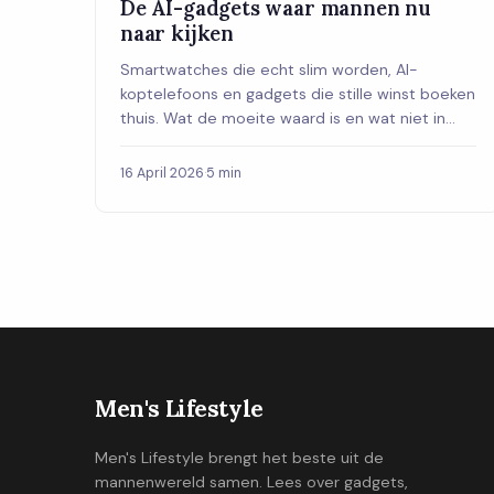
De AI-gadgets waar mannen nu
naar kijken
Smartwatches die echt slim worden, AI-
koptelefoons en gadgets die stille winst boeken
thuis. Wat de moeite waard is en wat niet in
2026.
16 April 2026
·
5 min
Men's Lifestyle
Men's Lifestyle brengt het beste uit de
mannenwereld samen. Lees over gadgets,