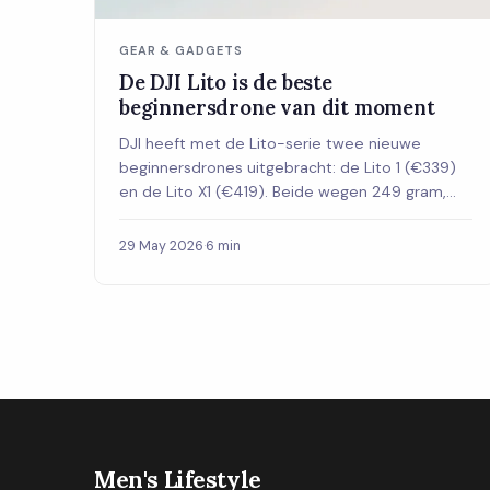
GEAR & GADGETS
De DJI Lito is de beste
beginnersdrone van dit moment
DJI heeft met de Lito-serie twee nieuwe
beginnersdrones uitgebracht: de Lito 1 (€339)
en de Lito X1 (€419). Beide wegen 249 gram,
waardoor je geen examens of registratie nodig
hebt in Nederland. Met 4K-camera en tot 37
29 May 2026
·
6 min
minuten vliegtijd is dit de drone voor wie
eindelijk wil beginnen.
Men's Lifestyle