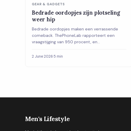
GEAR & GADGETS
Bedrade oordopjes zijn plotseling
weer hip
Bedrade oordopjes maken een verrassende
comeback. ThePhoneLab rapporteert een
vraagstijging van 950 procent, en
trendanalysten zeggen dat het niet bij nostalgie
blijft. Dit is wat er echt achter zit.
2 June 2026
·
5 min
Men's Lifestyle