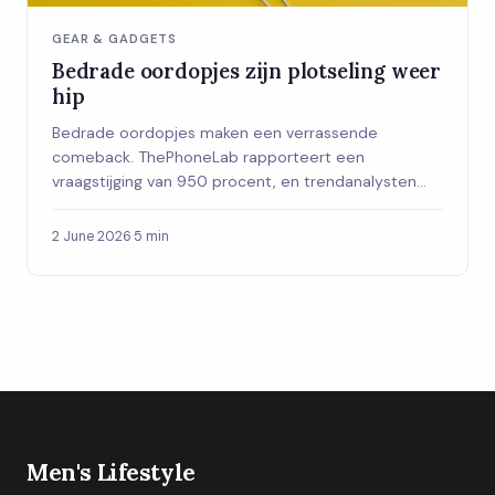
GEAR & GADGETS
Bedrade oordopjes zijn plotseling weer
hip
Bedrade oordopjes maken een verrassende
comeback. ThePhoneLab rapporteert een
vraagstijging van 950 procent, en trendanalysten
zeggen dat het niet bij nostalgie blijft. Dit is wat er
echt achter zit.
2 June 2026
·
5 min
Men's Lifestyle