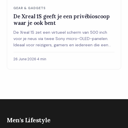
GEAR & GADGETS
De Xreal 1S geeft je een privébioscoop
waar je ook bent
De Xreal 1S zet een virtueel scherm van 500 inch
voor je neus via twee Sony micro-OLED-panelen.
Ideaal voor reizigers, gamers en iedereen die een
privéscherm wil zonder een monitor te sjouwen.
26 June 2026
·
4 min
Men's Lifestyle