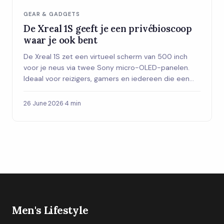
GEAR & GADGETS
De Xreal 1S geeft je een privébioscoop
waar je ook bent
De Xreal 1S zet een virtueel scherm van 500 inch
voor je neus via twee Sony micro-OLED-panelen.
Ideaal voor reizigers, gamers en iedereen die een
privéscherm wil zonder een monitor te sjouwen.
26 June 2026
·
4 min
Men's Lifestyle