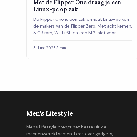
Met de Flipper One draag je een
Linux-pc op zak
De Flipper One is een zakformaat Linux-pc van
de makers van de Flipper Zero. Met acht kernen,
8 GB ram, Wi-Fi 6E en een M.2-slot voor
uitbreidingen biedt hij veel meer dan je van zo'n
kleine gadget verwacht.
8 June 2026
·
5 min
Men's Lifestyle
Men's Lifestyle brengt het beste uit de
mannenwereld samen. Lees over gadgets,