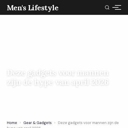
Men's Lifestyle
GEAR & GADGETS
Deze gadgets voor mannen
zijn de hype van april 2026
9 April 2026
·
5 min leestijd
Home
›
Gear & Gadgets
›
Deze gadgets voor mannen zijn de