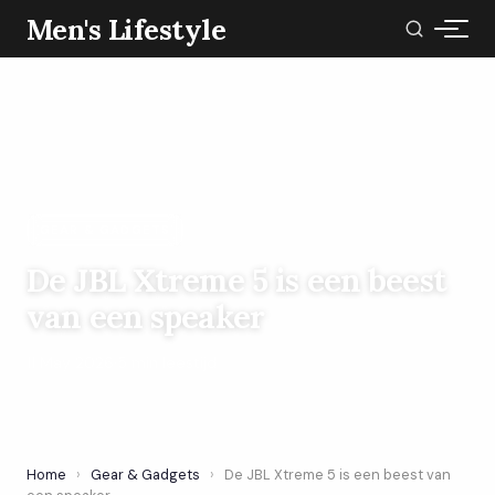
Men's Lifestyle
GEAR & GADGETS
De JBL Xtreme 5 is een beest
van een speaker
11 May 2026
·
5 min leestijd
Home
›
Gear & Gadgets
›
De JBL Xtreme 5 is een beest van