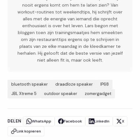
nooit ergens komt om hem te laten zien? Van
workout-routines tot weekendtips, hij schrijft over
alles met de energie van iemand die oprecht
enthousiast is over het leven. Lars begon met
bloggen toen zijn trainingsmaatjes hem smeekten
om zijn restauranttips ergens op te schrijven in
plaats van ze elke maandag in de kleedkamer te
herhalen. Hij gelooft dat de beste versie van jezelf
niet alleen fit is, maar ook leeft.
bluetooth speaker
draadloze speaker
IP68
JBL Xtreme 5
outdoor speaker
zomergadget
DELEN
WhatsApp
Facebook
LinkedIn
X
Link kopieren