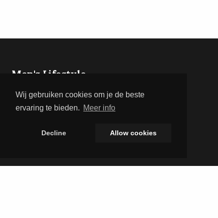
Men's Lifestyle
Wij gebruiken cookies om je de beste
Men's Lifestyle brengt het beste uit de
mannenwereld samen. Lees over gadgets,
ervaring te bieden.
Meer info
fitness, mode en relaties op één overzichtelijk
platform.
Decline
Allow cookies
CATEGORIEËN
Lifestyle
Tips
Gear & Gadgets