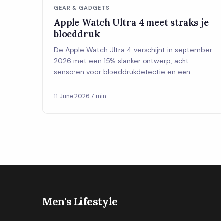
GEAR & GADGETS
Apple Watch Ultra 4 meet straks je
bloeddruk
De Apple Watch Ultra 4 verschijnt in september
2026 met een 15% slanker ontwerp, acht
sensoren voor bloeddrukdetectie en een
nieuwe S11-chip. Dit zijn de verwachtingen op
een rij.
11 June 2026
·
7 min
Men's Lifestyle