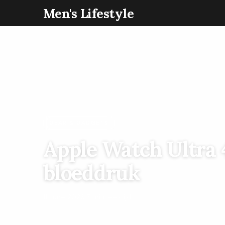
Men's Lifestyle
GEAR & GADGETS
Apple Watch Ultra 4
bloeddruk
11 June 2026
·
7 min leestijd