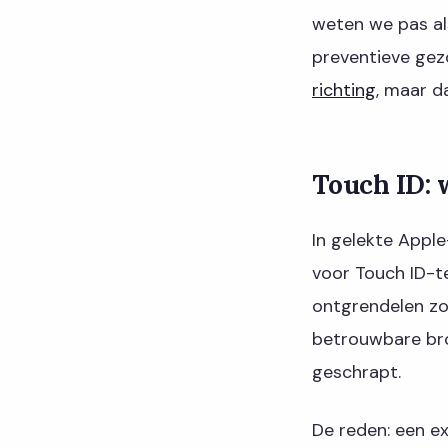
weten we pas als
preventieve gez
richting
, maar d
Touch ID: w
In gelekte Appl
voor Touch ID-te
ontgrendelen zon
betrouwbare bro
geschrapt.
De reden: een ex