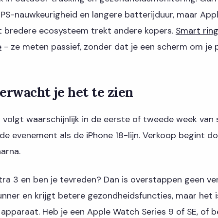
PS-nauwkeurigheid en langere batterijduur, maar Appl
et bredere ecosysteem trekt andere kopers.
Smart ring
e
- ze meten passief, zonder dat je een scherm om je p
rwacht je het te zien
 volgt waarschijnlijk in de eerste of tweede week va
fde evenement als de iPhone 18-lijn. Verkoop begint d
arna.
tra 3 en ben je tevreden? Dan is overstappen geen ver
nner en krijgt betere gezondheidsfuncties, maar het 
pparaat. Heb je een Apple Watch Series 9 of SE, of be