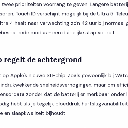
twee prioriteiten voorrang te geven. Langere batteri
ren. Touch ID verschijnt mogelijk bij de Ultra 5. Tele
 Ultra 4 haalt naar verwachting zo'n 42 uur bij normaal 
ebesparende modus - een duidelijke stap vooruit.
p regelt de achtergrond
t op Apple's nieuwe S11-chip. Zoals gewoonlijk bij Wat
 indrukwekkende snelheidsverhogingen, maar om efficië
nsordata zonder dat de batterij er merkbaar onder lij
dig hebt als je tegelijk bloeddruk, hartslagvariabiliteit
e en slaapkwaliteit bijhoudt.