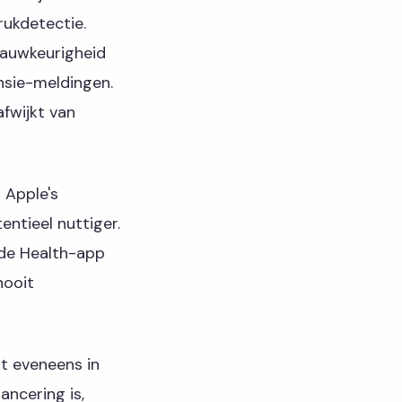
rukdetectie.
nauwkeurigheid
nsie-meldingen.
fwijkt van
 Apple's
ntieel nuttiger.
t de Health-app
nooit
kt eveneens in
ancering is,