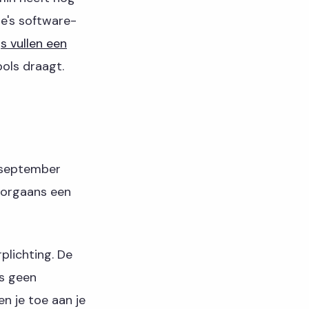
e's software-
s vullen een
ols draagt.
n september
oorgaans een
plichting. De
is geen
n je toe aan je