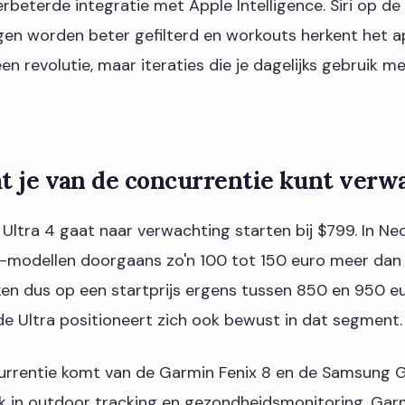
rbeterde integratie met Apple Intelligence. Siri op d
ngen worden beter gefilterd en workouts herkent het 
n revolutie, maar iteraties die je dagelijks gebruik m
at je van de concurrentie kunt ver
ltra 4 gaat naar verwachting starten bij $799. In Ned
a-modellen doorgaans zo'n 100 tot 150 euro meer dan d
en dus op een startprijs ergens tussen 850 en 950 eu
e Ultra positioneert zich ook bewust in dat segment.
urrentie komt van de Garmin Fenix 8 en de Samsung 
erk in outdoor tracking en gezondheidsmonitoring. Gar