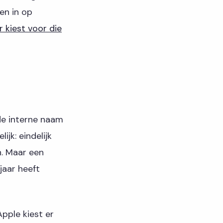
en in op
r kiest voor die
de interne naam
jk: eindelijk
n. Maar een
jaar heeft
pple kiest er