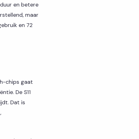
jduur en betere
urstellend, maar
gebruik en 72
ch-chips gaat
ntie. De S11
dt. Dat is
,