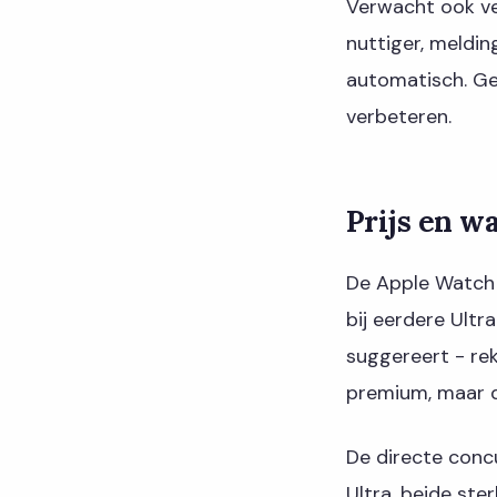
Verwacht ook ve
nuttiger, meldi
automatisch. Gee
verbeteren.
Prijs en w
De Apple Watch U
bij eerdere Ultr
suggereert - rek
premium, maar d
De directe conc
Ultra, beide st