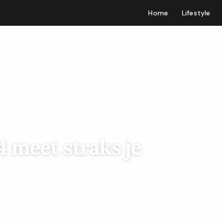
Home
Lifestyle
 meet straks je