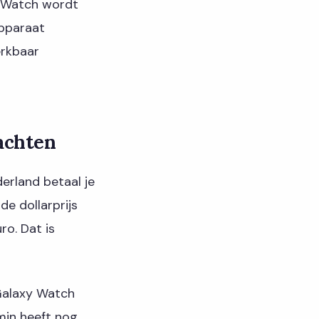
e Watch wordt
apparaat
erkbaar
wachten
erland betaal je
e dollarprijs
ro. Dat is
Galaxy Watch
min heeft nog