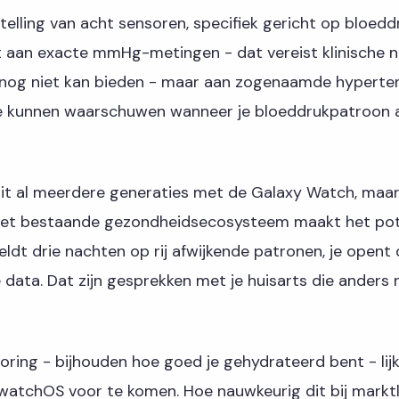
elling van acht sensoren, specifiek gericht op bloedd
t aan exacte mmHg-metingen - dat vereist klinische 
 nog niet kan bieden - maar aan zogenaamde hyperte
je kunnen waarschuwen wanneer je bloeddrukpatroon a
t al meerdere generaties met de Galaxy Watch, maar
het bestaande gezondheidsecosysteem maakt het pote
eldt drie nachten op rij afwijkende patronen, je open
 data. Dat zijn gesprekken met je huisarts die anders 
ring - bijhouden hoe goed je gehydrateerd bent - lij
watchOS voor te komen. Hoe nauwkeurig dit bij marktl