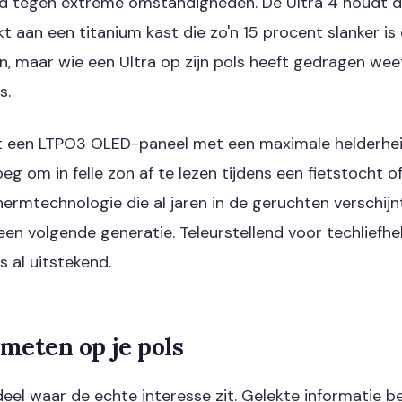
d tegen extreme omstandigheden. De Ultra 4 houdt da
 aan een titanium kast die zo'n 15 procent slanker is 
n, maar wie een Ultra op zijn pols heeft gedragen weet
s.
ft een LTPO3 OLED-paneel met een maximale helderhei
g om in felle zon af te lezen tijdens een fietstocht o
ermtechnologie die al jaren in de geruchten verschijn
een volgende generatie. Teleurstellend voor techliefh
s al uitstekend.
meten op je pols
deel waar de echte interesse zit. Gelekte informatie be