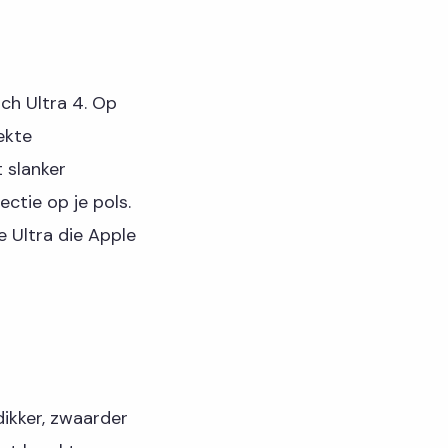
ch Ultra 4. Op
ekte
t slanker
ctie op je pols.
e Ultra die Apple
dikker, zwaarder