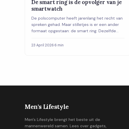
De smart ring is de opvolger van je
smartwatch
De polscomputer heeft jarenlang het recht van
spreken gehad. Maar stilletjes is er een ander
formaat opgestaan: de smart ring. Dezelfde
sensoren, hetzelfde datadashboard, maar in
een ring van drie gram die niemand ziet. Welke
23 April 2026
·
6 min
past bij jou?
Men's Lifestyle
Men's Lifestyle brengt het beste uit de
mannenwereld samen. Lees over gadgets,