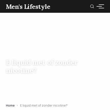
Men's Lifestyle
E liquid met of zonder
nicotine?
4 November 2020
·
3 min leestijd
Home
›
E liquid met of zonder nicotine?