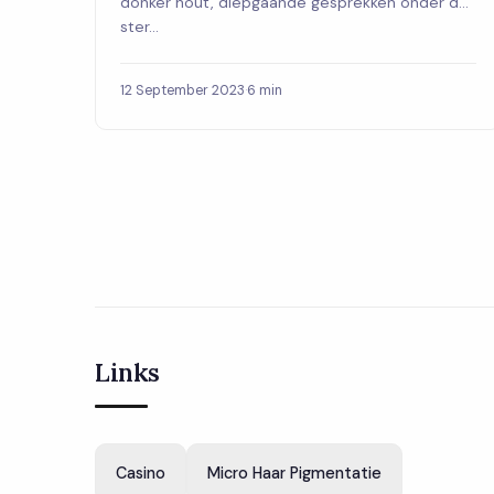
donker hout, diepgaande gesprekken onder de
ster...
12 September 2023
·
6 min
Links
Casino
Micro Haar Pigmentatie