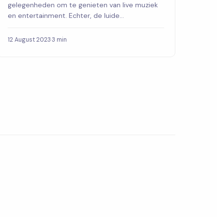
gelegenheden om te genieten van live muziek
en entertainment. Echter, de luide
geluidsniveaus op zul...
12 August 2023
·
3 min