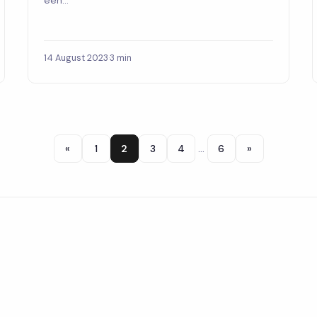
een...
14 August 2023
·
3 min
«
1
2
3
4
…
6
»