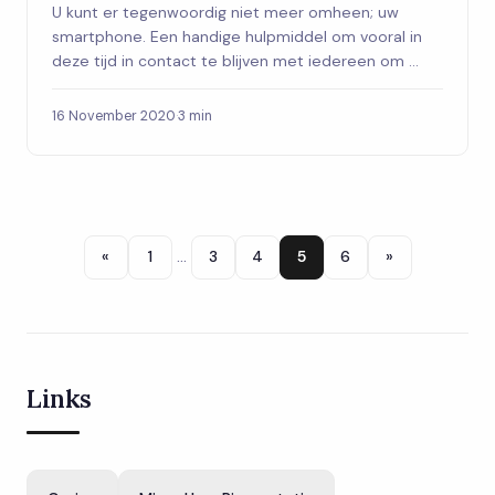
U kunt er tegenwoordig niet meer omheen; uw
smartphone. Een handige hulpmiddel om vooral in
deze tijd in contact te blijven met iedereen om ...
16 November 2020
·
3 min
«
1
…
3
4
5
6
»
Links